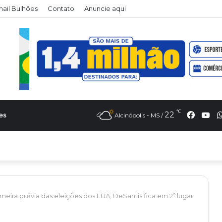
il Bulhões
Contato
Anuncie aqui
℃
Faceb
Yo
22
es
Alcinópolis - MS /
meira prévia das eleições dos EUA; DeSantis fica em 2º lugar