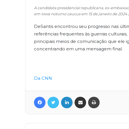
A candidata presidencial republicana, ex-embaixad
em Iowa noturno caucus em 15 de janeiro de 202
DeSantis encontrou seu progresso nas úl
referências frequentes às guerras culturais
principais meios de comunicação que ele ig
concentrando em uma mensagem final.
Da CNN
Facebook
Twitter
Linkedin
Compartilhar via e-mail
Imprimir