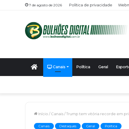
Política de privacidade
Webma
7 de agosto de 2026
Início
Canais
Política
Geral
Esport
Início
/
Canais
/
Trump tem vitória recorde em pri
Canais
Destaques
Geral
Política