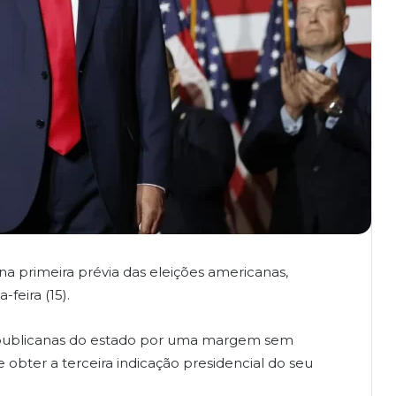
a primeira prévia das eleições americanas,
feira (15).
epublicanas do estado por uma margem sem
e obter a terceira indicação presidencial do seu