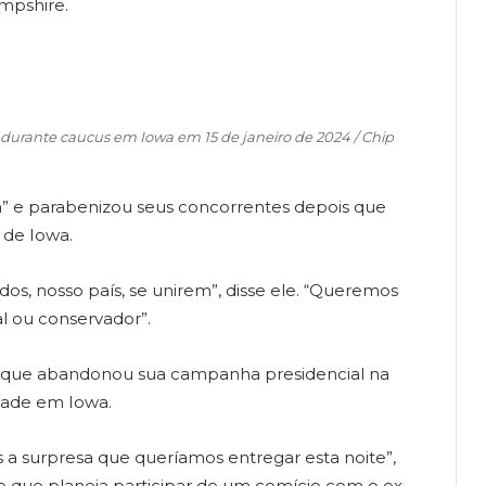
ampshire.
durante caucus em Iowa em 15 de janeiro de 2024 / Chip
” e parabenizou seus concorrentes depois que
 de Iowa.
os, nosso país, se unirem”, disse ele. “Queremos
al ou conservador”.
que abandonou sua campanha presidencial na
dade em Iowa.
a surpresa que queríamos entregar esta noite”,
e que planeja participar de um comício com o ex-