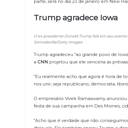
parte, será no dia 23 de janeiro em New H
Trump agradece Iowa
O ex-presidente Donald Trump fala em seu evento 
Somodevilla/Getty Images
Trump agradeceu “ao grande povo de Iowa
a
CNN
projetou que ele venceria as prévias
“Eu realmente acho que agora é hora de tod
nos unir, seja republicano, democrata, liber
O empresário Vivek Ramaswamy anunciou 
festa de sua campanha em Des Moines, ci
“Acho que é verdade que não conseguimos 
disse ele. Ele também apoiou Trump e diss