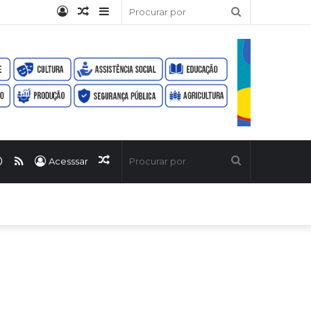
Entrar
Artigo
Barra
Procurar
aleatório
Lateral
por
ook
uTube
WhatsApp
RSS
Artigo
Procurar
Acesssar
aleatório
por