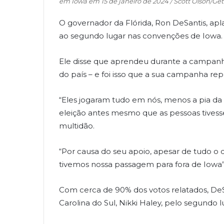
em Iowa em 15 de janeiro de 2024 / Scott Olson/Ge
O governador da Flórida, Ron DeSantis, apl
ao segundo lugar nas convenções de Iowa.
Ele disse que aprendeu durante a campanh
do país – e foi isso que a sua campanha re
“Eles jogaram tudo em nós, menos a pia da 
eleição antes mesmo que as pessoas tivess
multidão.
“Por causa do seu apoio, apesar de tudo o q
tivemos nossa passagem para fora de Iowa”,
Com cerca de 90% dos votos relatados, De
Carolina do Sul, Nikki Haley, pelo segundo 