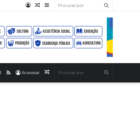
Entrar
Artigo
Barra
Procurar
aleatório
Lateral
por
ook
uTube
WhatsApp
RSS
Artigo
Procurar
Acesssar
aleatório
por