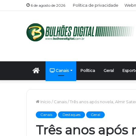
Política de privacidade
Webma
6 de agosto de 2026
Início
Canais
Política
Geral
Esport
Início
/
Canais
/
Três anos após novela, Almir Sat
Canais
Destaques
Geral
Três anos após n