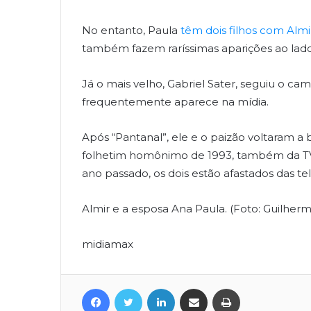
No entanto, Paula
têm dois filhos com Almi
também fazem raríssimas aparições ao lado
Já o mais velho, Gabriel Sater, seguiu o ca
frequentemente aparece na mídia.
Após “Pantanal”, ele e o paizão voltaram a 
folhetim homônimo de 1993, também da TV
ano passado, os dois estão afastados das tel
Almir e a esposa Ana Paula. (Foto: Guilhe
midiamax
Facebook
Twitter
Linkedin
Compartilhar via e-mail
Imprimir