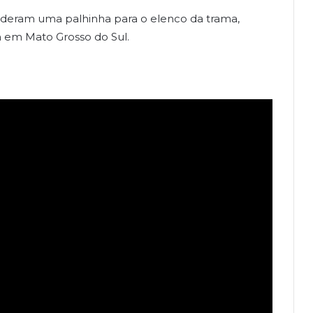
 deram uma palhinha para o elenco da trama,
m em Mato Grosso do Sul.