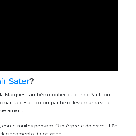
ir Sater
?
Paula Marques, também conhecida como Paula ou
 do maridão. Ela e o companheiro levam uma vida
 que amam.
er, como muitos pensam. O intérprete do cramulhão
relacionamento do passado.