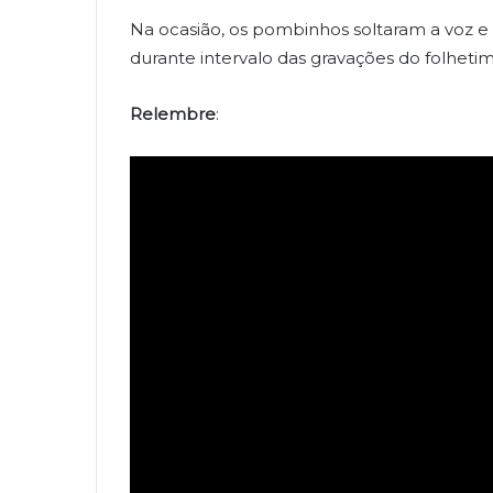
Na ocasião, os pombinhos soltaram a voz e
durante intervalo das gravações do folheti
Relembre
: