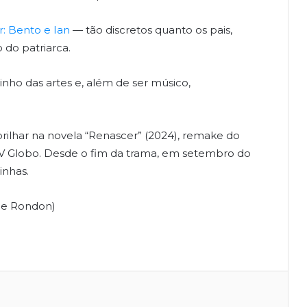
r: Bento e Ian
— tão discretos quanto os pais,
 do patriarca.
minho das artes e, além de ser músico,
brilhar na novela “Renascer” (2024), remake do
 Globo. Desde o fim da trama, em setembro do
inhas.
rme Rondon)