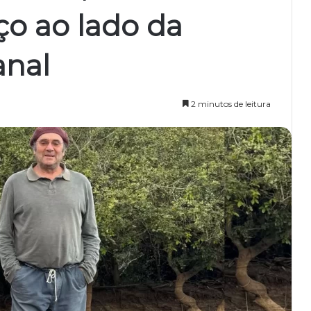
ço ao lado da
anal
2 minutos de leitura