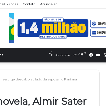
il Bulhões
Contato
Anuncie aqui
℃
Faceb
Yo
18
es
Alcinópolis - MS /
er ressurge descalço ao lado da esposa no Pantanal
ovela, Almir Sater