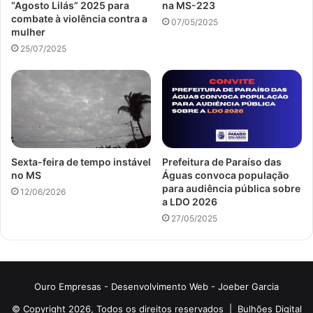
“Agosto Lilás” 2025 para
na MS-223
combate à violência contra a
07/05/2025
mulher
25/07/2025
Sexta-feira de tempo instável
Prefeitura de Paraíso das
no MS
Águas convoca população
para audiência pública sobre
12/06/2026
a LDO 2026
27/05/2025
Ouro Empresas
- Desenvolvimento Web -
Joeber Garcia
© Copyright 2026, Todos os direitos reservados |
Bulhões Digital