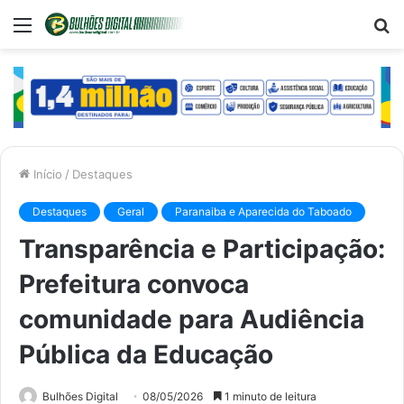
Menu
P
p
Início
/
Destaques
Destaques
Geral
Paranaiba e Aparecida do Taboado
Transparência e Participação:
Prefeitura convoca
comunidade para Audiência
Pública da Educação
Bulhões Digital
08/05/2026
1 minuto de leitura