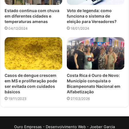
Estado continua com chuva
Voto de legenda: como
em diferentes cidades e
funciona o sistema de
temperaturas amenas
eleição para Vereadores?
04/12/2024
18/01/2024
Casos de dengue crescem
Costa Rica é Ouro de Novo:
em MS e proliferação pode
Município conquista o
ser evitada com cuidados
Bicampeonato Nacional em
básicos
Alfabetização
19/11/2023
27/03/2026
Ouro Empresas
- Desenvolvimento Web -
Joeber Garcia