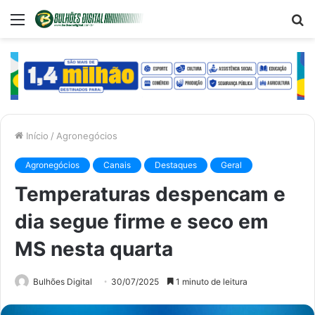
Menu
P
p
Início
/
Agronegócios
Agronegócios
Canais
Destaques
Geral
Temperaturas despencam e
dia segue firme e seco em
MS nesta quarta
Bulhões Digital
30/07/2025
1 minuto de leitura