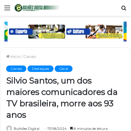
Menu
P
p
Início
/
Canais
Canais
Destaques
Geral
Silvio Santos, um dos
maiores comunicadores da
TV brasileira, morre aos 93
anos
Bulhões Digital
17/08/2024
8 minutos de leitura