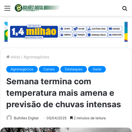
Menu
P
p
Início
/
Agronegócios
Agronegócios
Canais
Destaques
Geral
Semana termina com
temperatura mais amena e
previsão de chuvas intensas
Bulhões Digital
05/04/2025
2 minutos de leitura