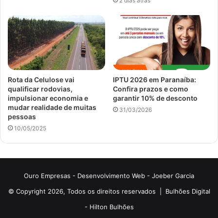
2 dias atrás
Rota da Celulose vai
IPTU 2026 em Paranaíba:
qualificar rodovias,
Confira prazos e como
impulsionar economia e
garantir 10% de desconto
mudar realidade de muitas
31/03/2026
pessoas
10/05/2025
Ouro Empresas
- Desenvolvimento Web -
Joeber Garcia
© Copyright 2026, Todos os direitos reservados |
Bulhões Digital
-
Hilton Bulhões