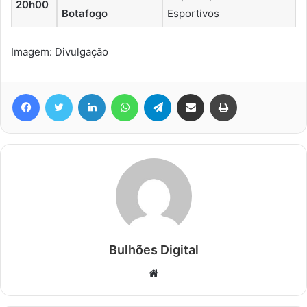
20h00
Botafogo
Esportivos
Imagem: Divulgação
Facebook
Twitter
Linkedin
WhatsApp
Telegram
Compartilhar via e-mail
Imprimir
Bulhões Digital
Website