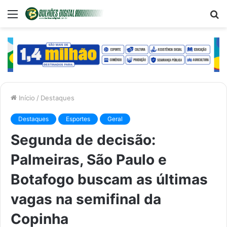
Menu
P
p
Início
/
Destaques
Destaques
Esportes
Geral
Segunda de decisão:
Palmeiras, São Paulo e
Botafogo buscam as últimas
vagas na semifinal da
Copinha