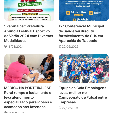
” Paranaiba ” Prefeitura
12ª Conferência Municipal
Anuncia Festival Esportivo
de Saúde vai discutir
de Verão 2024 com Diversas
fortalecimento do SUS em
Modalidades
Aparecida do Taboado
18/01/2024
29/06/2026
MÉDICO NA PORTEIRA: ESF
Equipe da Gala Embalagens
Rural rompe o isolamento e
leva a melhor no
leva atendimento
Campeonato de Futsal entre
especializado para idosos e
Empresas
acamados nas fazendas
22/12/2023
06/02/2026