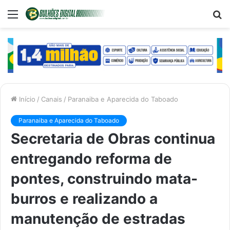
Menu
P
p
Início
/
Canais
/
Paranaiba e Aparecida do Taboado
Paranaiba e Aparecida do Taboado
Secretaria de Obras continua
entregando reforma de
pontes, construindo mata-
burros e realizando a
manutenção de estradas