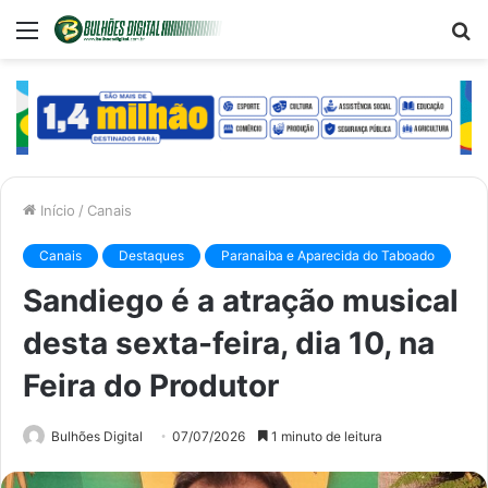
Menu
P
p
Início
/
Canais
Canais
Destaques
Paranaiba e Aparecida do Taboado
Sandiego é a atração musical
desta sexta-feira, dia 10, na
Feira do Produtor
Bulhões Digital
07/07/2026
1 minuto de leitura