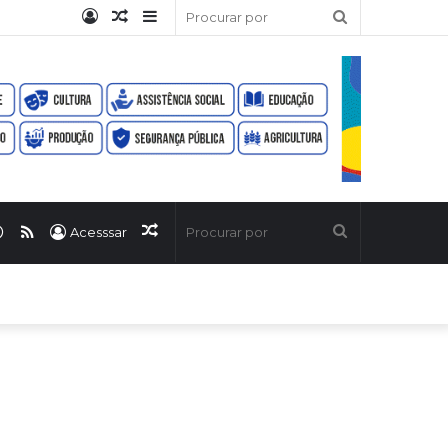
Entrar
Artigo
Barra
Procurar
aleatório
Lateral
por
ook
uTube
WhatsApp
RSS
Artigo
Procurar
Acesssar
aleatório
por