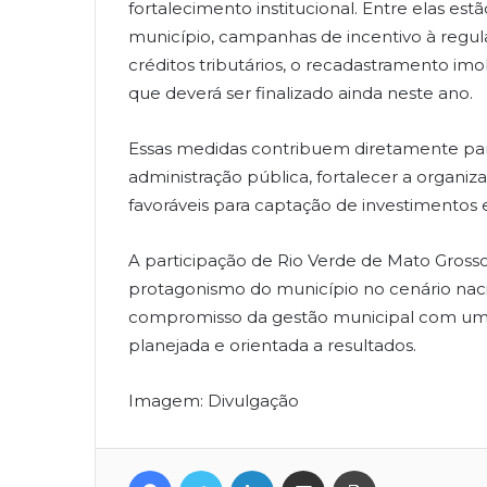
fortalecimento institucional. Entre elas es
município, campanhas de incentivo à regul
créditos tributários, o recadastramento imob
que deverá ser finalizado ainda neste ano.
Essas medidas contribuem diretamente pa
administração pública, fortalecer a organiz
favoráveis para captação de investimentos 
A participação de Rio Verde de Mato Grosso
protagonismo do município no cenário nac
compromisso da gestão municipal com uma a
planejada e orientada a resultados.
Imagem: Divulgação
Facebook
Twitter
Linkedin
Compartilhar via e-mail
Imprimir