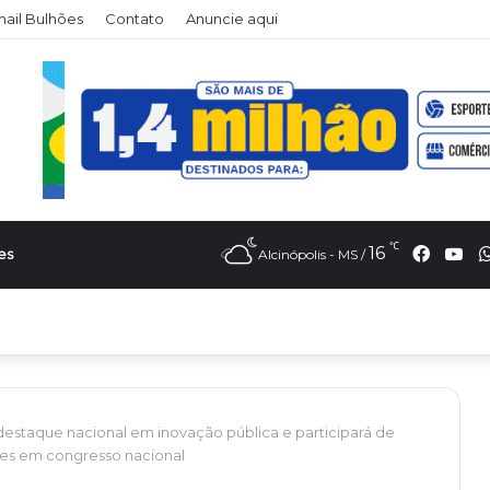
il Bulhões
Contato
Anuncie aqui
℃
Faceb
Yo
16
es
Alcinópolis - MS /
destaque nacional em inovação pública e participará de
tes em congresso nacional