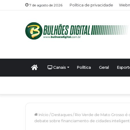
Política de privacidade
Webma
7 de agosto de 2026
Início
Canais
Política
Geral
Esport
Início
/
Destaques
/
Rio Verde de Mato Grosso é 
debate sobre financiamento de cidades inteligen