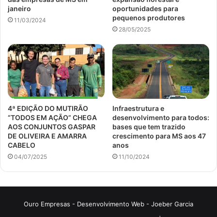
janeiro
oportunidades para
pequenos produtores
11/03/2024
28/05/2025
4ª EDIÇÃO DO MUTIRÃO
Infraestrutura e
“TODOS EM AÇÃO” CHEGA
desenvolvimento para todos:
AOS CONJUNTOS GASPAR
bases que tem trazido
DE OLIVEIRA E AMARRA
crescimento para MS aos 47
CABELO
anos
04/07/2025
11/10/2024
Ouro Empresas
- Desenvolvimento Web -
Joeber Garcia