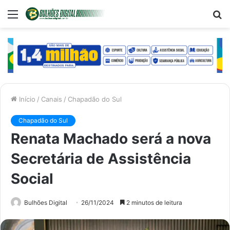
Menu
P
p
Início
/
Canais
/
Chapadão do Sul
Chapadão do Sul
Renata Machado será a nova
Secretária de Assistência
Social
Bulhões Digital
26/11/2024
2 minutos de leitura