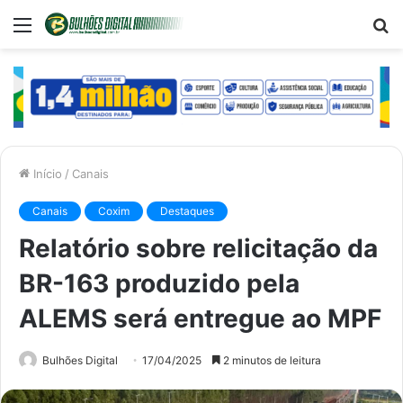
Menu
P
p
Início
/
Canais
Canais
Coxim
Destaques
Relatório sobre relicitação da
BR-163 produzido pela
ALEMS será entregue ao MPF
Bulhões Digital
17/04/2025
2 minutos de leitura