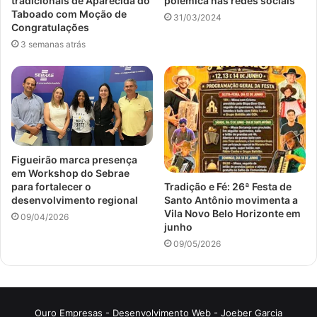
tradicionais de Aparecida do
polêmica nas redes sociais
Taboado com Moção de
31/03/2024
Congratulações
3 semanas atrás
Figueirão marca presença
em Workshop do Sebrae
para fortalecer o
Tradição e Fé: 26ª Festa de
desenvolvimento regional
Santo Antônio movimenta a
Vila Novo Belo Horizonte em
09/04/2026
junho
09/05/2026
Ouro Empresas
- Desenvolvimento Web -
Joeber Garcia