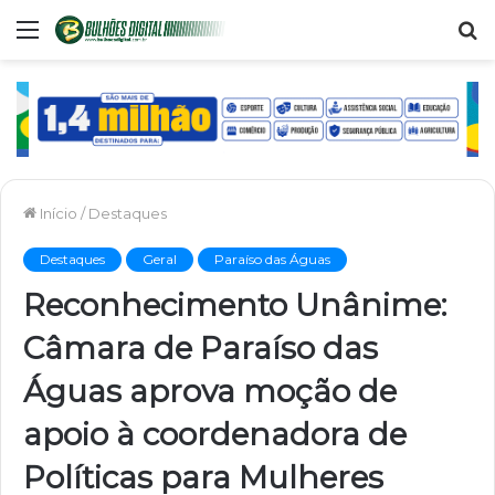
Menu
P
p
Início
/
Destaques
Destaques
Geral
Paraíso das Águas
Reconhecimento Unânime:
Câmara de Paraíso das
Águas aprova moção de
apoio à coordenadora de
Políticas para Mulheres