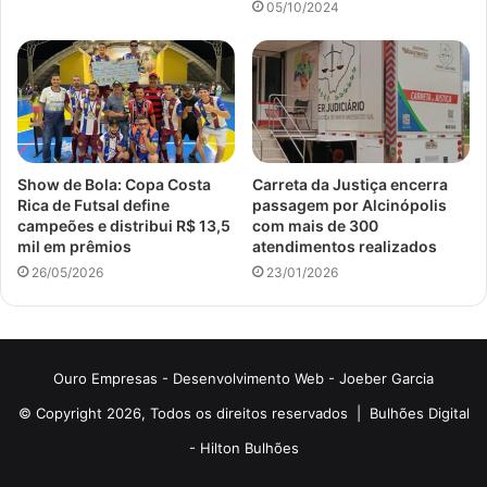
05/10/2024
Show de Bola: Copa Costa
Carreta da Justiça encerra
Rica de Futsal define
passagem por Alcinópolis
campeões e distribui R$ 13,5
com mais de 300
mil em prêmios
atendimentos realizados
26/05/2026
23/01/2026
Ouro Empresas
- Desenvolvimento Web -
Joeber Garcia
© Copyright 2026, Todos os direitos reservados |
Bulhões Digital
-
Hilton Bulhões