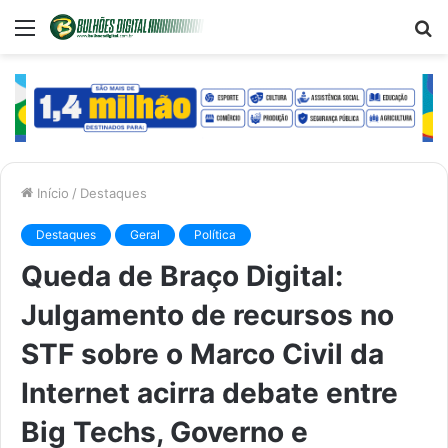
Menu
P
p
Início
/
Destaques
Destaques
Geral
Política
Queda de Braço Digital:
Julgamento de recursos no
STF sobre o Marco Civil da
Internet acirra debate entre
Big Techs, Governo e