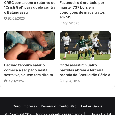
CREC conta com o retorno de
Fazendeiro é multado por
“Cristi Gol” para duelo contra
manter 737 bois em
o Bataguassu
condições de maus tratos
em MS
20/02/2026
16/10/2025
Décimo terceiro salário
Onde assistir: Quatro
começa a ser pago nesta
partidas abrem a terceira
sexta; veja quem tem direito
rodada do Brasileirão Série A
25/11/2024
12/04/2025
Ouro Empresas
- Desenvolvimento Web -
Joeber Garcia
© Copyright 2026, Todos os direitos reservados |
Bulhões Digital