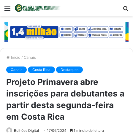
Menu
P
p
Início
/
Canais
Canais
Costa Rica
Destaques
Projeto Primavera abre
inscrições para debutantes a
partir desta segunda-feira
em Costa Rica
Bulhões Digital
17/06/2024
1 minuto de leitura