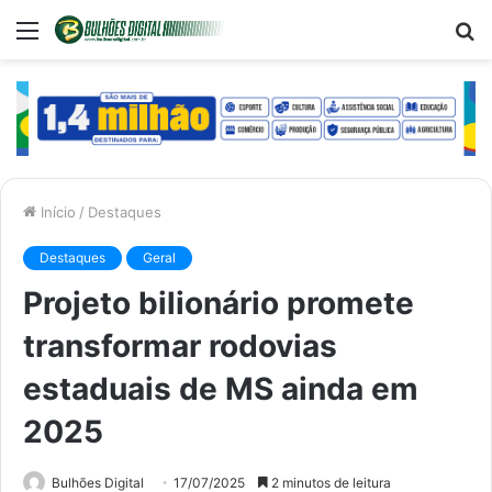
Menu
P
p
Início
/
Destaques
Destaques
Geral
Projeto bilionário promete
transformar rodovias
estaduais de MS ainda em
2025
Bulhões Digital
17/07/2025
2 minutos de leitura