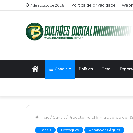
Política de privacidade
Webma
7 de agosto de 2026
Início
Canais
Política
Geral
Esport
Início
/
Canais
/
Produtor rural firma acordo de 
Canais
Destaques
Paraíso das Águas