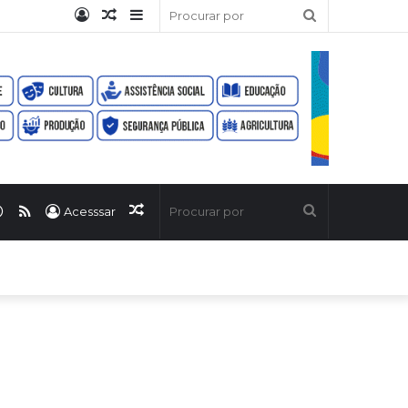
Entrar
Artigo
Barra
Procurar
aleatório
Lateral
por
ook
uTube
WhatsApp
RSS
Artigo
Procurar
Acesssar
aleatório
por