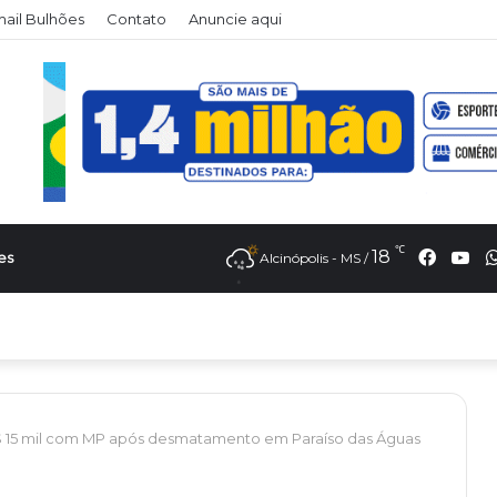
il Bulhões
Contato
Anuncie aqui
℃
Faceb
Yo
18
es
Alcinópolis - MS /
R$ 15 mil com MP após desmatamento em Paraíso das Águas