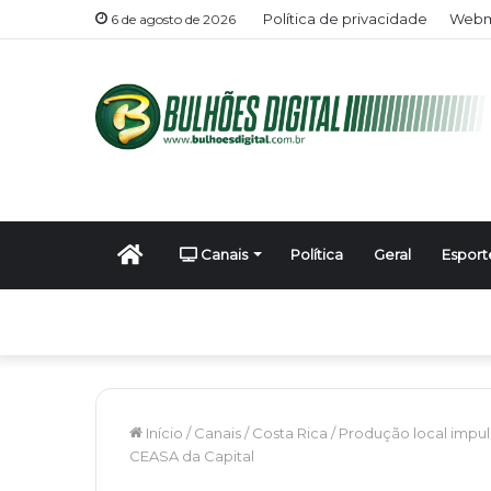
Política de privacidade
Webma
6 de agosto de 2026
Início
Canais
Política
Geral
Esport
Início
/
Canais
/
Costa Rica
/
Produção local impul
CEASA da Capital