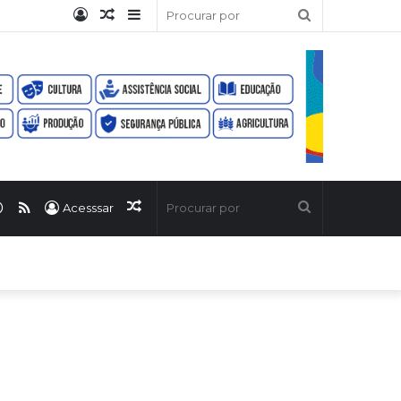
Entrar
Artigo
Barra
Procurar
aleatório
Lateral
por
ook
uTube
WhatsApp
RSS
Artigo
Procurar
Acesssar
aleatório
por