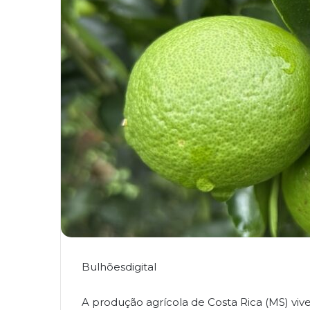
Bulhõesdigital
A produção agrícola de Costa Rica (MS) v