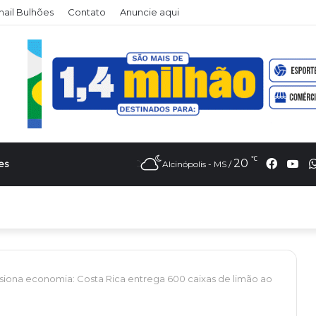
il Bulhões
Contato
Anuncie aqui
℃
Faceb
Yo
20
es
Alcinópolis - MS /
siona economia: Costa Rica entrega 600 caixas de limão ao