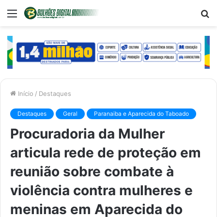
Menu
P
p
Início
/
Destaques
Destaques
Geral
Paranaiba e Aparecida do Taboado
Procuradoria da Mulher
articula rede de proteção em
reunião sobre combate à
violência contra mulheres e
meninas em Aparecida do