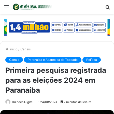
Menu
P
p
Início
/
Canais
Canais
Paranaiba e Aparecida do Taboado
Política
Primeira pesquisa registrada
para as eleições 2024 em
Paranaíba
Bulhões Digital
24/08/2024
2 minutos de leitura