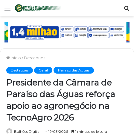
Menu
P
p
Início
/
Destaques
Destaques
Geral
Paraíso das Águas
Presidente da Câmara de
Paraíso das Águas reforça
apoio ao agronegócio na
TecnoAgro 2026
Bulhões Digital
19/03/2026
1 minuto de leitura