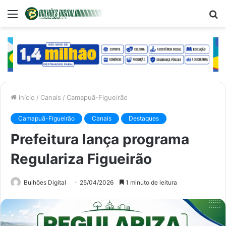
Menu
P
p
Início
/
Canais
/
Camapuã-Figueirão
Camapuã-Figueirão
Canais
Destaques
Prefeitura lança programa
Regulariza Figueirão
Bulhões Digital
25/04/2026
1 minuto de leitura