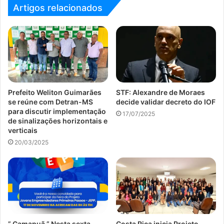
Artigos relacionados
Prefeito Weliton Guimarães
STF: Alexandre de Moraes
se reúne com Detran-MS
decide validar decreto do IOF
para discutir implementação
17/07/2025
de sinalizações horizontais e
verticais
20/03/2025
” Camapuã ” Nesta sexta-
Costa Rica inicia Projeto