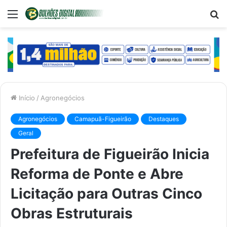
Menu
P
p
Início
/
Agronegócios
Agronegócios
Camapuã-Figueirão
Destaques
Geral
Prefeitura de Figueirão Inicia
Reforma de Ponte e Abre
Licitação para Outras Cinco
Obras Estruturais