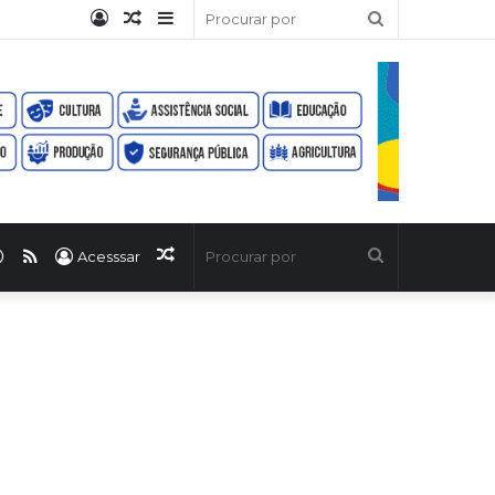
Entrar
Artigo
Barra
Procurar
aleatório
Lateral
por
ook
uTube
WhatsApp
RSS
Artigo
Procurar
Acesssar
aleatório
por