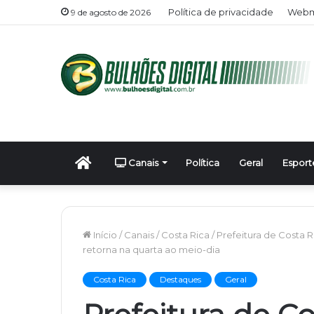
Política de privacidade
Webma
9 de agosto de 2026
Início
Canais
Política
Geral
Esport
Início
/
Canais
/
Costa Rica
/
Prefeitura de Costa 
retorna na quarta ao meio-dia
Costa Rica
Destaques
Geral