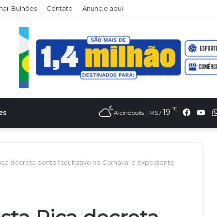
il Bulhões
Contato
Anuncie aqui
℃
Faceb
Yo
19
es
Alcinópolis - MS /
Rica decreta ponto facultativo no Carnaval e expediente