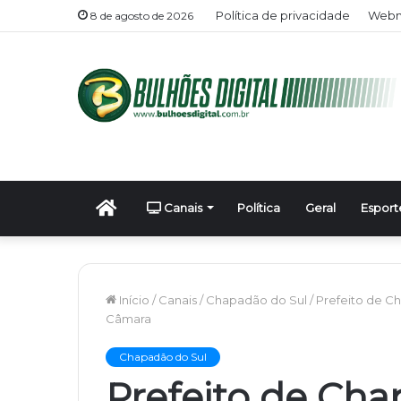
Política de privacidade
Webm
8 de agosto de 2026
Início
Canais
Política
Geral
Esport
Início
/
Canais
/
Chapadão do Sul
/
Prefeito de C
Câmara
Chapadão do Sul
Prefeito de Cha