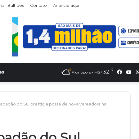
ail Bulhões
Contato
Anuncie aqui
℃
Faceb
Yo
32
es
Alcinópolis - MS /
hapadão do Sul prestigia posse de nova vereadora na
padão do Sul