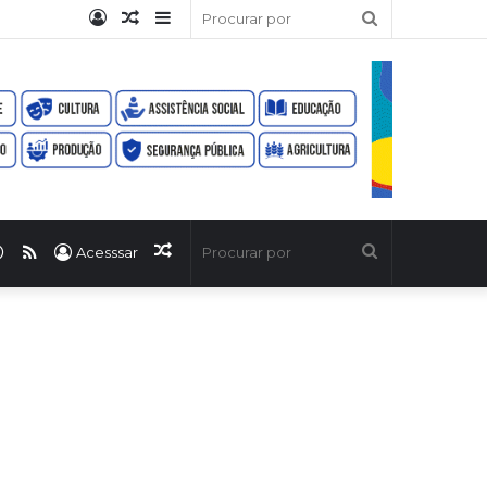
Entrar
Artigo
Barra
Procurar
aleatório
Lateral
por
ook
uTube
WhatsApp
RSS
Artigo
Procurar
Acesssar
aleatório
por