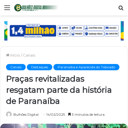
Menu
P
p
Início
/
Canais
Canais
Destaques
Paranaiba e Aparecida do Taboado
Praças revitalizadas
resgatam parte da história
de Paranaíba
Bulhões Digital
14/02/2025
3 minutos de leitura