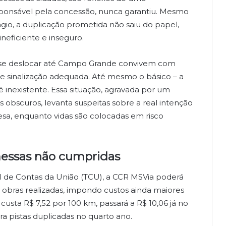
sponsável pela concessão, nunca garantiu. Mesmo
io, a duplicação prometida não saiu do papel,
neficiente e inseguro.
 se deslocar até Campo Grande convivem com
de sinalização adequada. Até mesmo o básico – a
inexistente. Essa situação, agravada por um
s obscuros, levanta suspeitas sobre a real intenção
a, enquanto vidas são colocadas em risco
essas não cumpridas
 de Contas da União (TCU), a CCR MSVia poderá
 obras realizadas, impondo custos ainda maiores
usta R$ 7,52 por 100 km, passará a R$ 10,06 já no
ra pistas duplicadas no quarto ano.