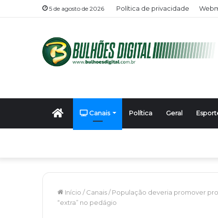
Política de privacidade
Webma
5 de agosto de 2026
Início
Canais
Política
Geral
Esport
Início
/
Canais
/
População deveria promover prot
“extra” no pedágio