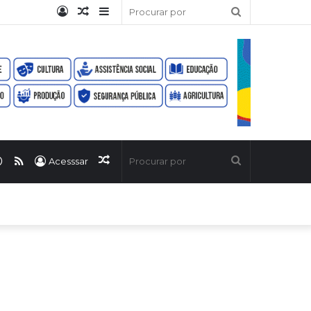
Entrar
Artigo
Barra
Procurar
aleatório
Lateral
por
ook
uTube
WhatsApp
RSS
Artigo
Procurar
Acesssar
aleatório
por