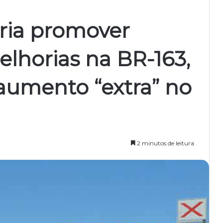
ria promover
elhorias na BR-163,
aumento “extra” no
2 minutos de leitura