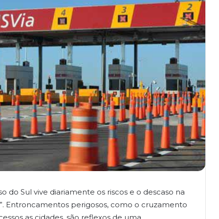
 do Sul vive diariamente os riscos e o descaso na
e”. Entroncamentos perigosos, como o cruzamento
cessos as cidades, são reflexos de uma