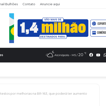
il Bulhões
Contato
Anuncie aqui
℃
Faceb
Yo
20
es
Alcinópolis - MS /
estos por melhorias na BR-163, que poderá ter aumento