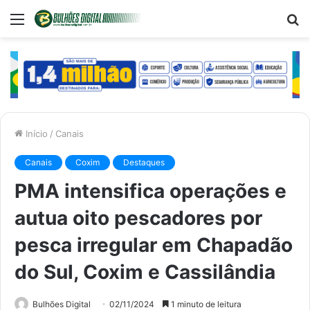
Menu
P
p
Início
/
Canais
Canais
Coxim
Destaques
PMA intensifica operações e
autua oito pescadores por
pesca irregular em Chapadão
do Sul, Coxim e Cassilândia
Bulhões Digital
02/11/2024
1 minuto de leitura