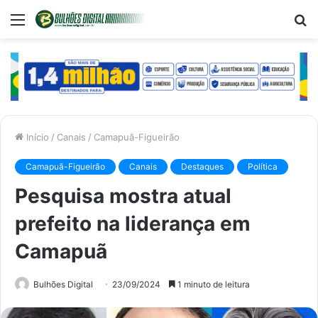
Menu
P
p
Início
/
Canais
/
Camapuã-Figueirão
Camapuã-Figueirão
Canais
Destaques
Política
Pesquisa mostra atual
prefeito na liderança em
Camapuã
Bulhões Digital
23/09/2024
1 minuto de leitura