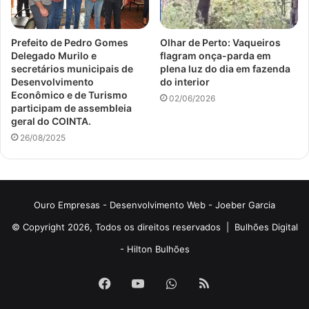
Prefeito de Pedro Gomes
Olhar de Perto: Vaqueiros
Delegado Murilo e
flagram onça-parda em
secretários municipais de
plena luz do dia em fazenda
Desenvolvimento
do interior
Econômico e de Turismo
02/06/2026
participam de assembleia
geral do COINTA.
26/08/2025
Ouro Empresas
- Desenvolvimento Web -
Joeber Garcia
© Copyright 2026, Todos os direitos reservados |
Bulhões Digital
-
Hilton Bulhões
Facebook
YouTube
WhatsApp
RSS