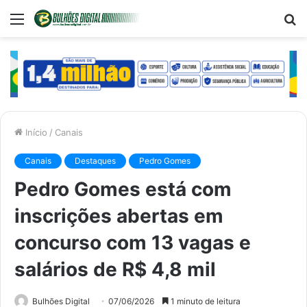
Menu
P
p
Início
/
Canais
Canais
Destaques
Pedro Gomes
Pedro Gomes está com
inscrições abertas em
concurso com 13 vagas e
salários de R$ 4,8 mil
Bulhões Digital
07/06/2026
1 minuto de leitura