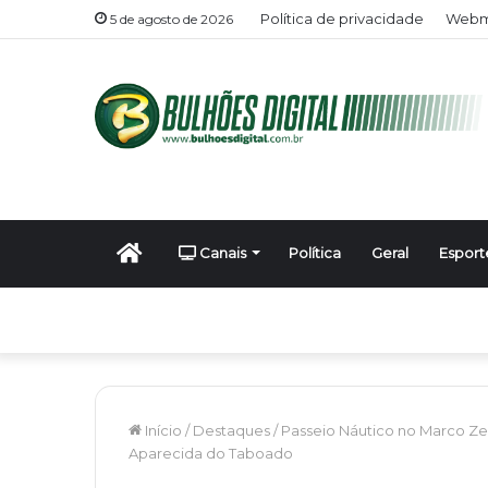
Política de privacidade
Webma
5 de agosto de 2026
Início
Canais
Política
Geral
Esport
Início
/
Destaques
/
Passeio Náutico no Marco Z
Aparecida do Taboado