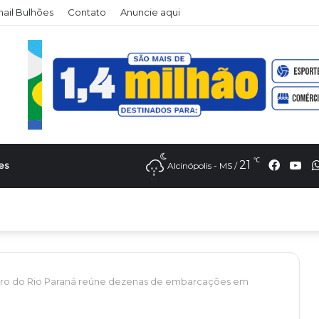
il Bulhões
Contato
Anuncie aqui
℃
Faceb
Yo
21
es
Alcinópolis - MS /
ero do Rio Paraná reúne dezenas de embarcações em