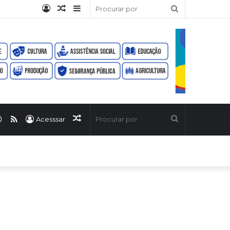
Entrar
Artigo
Barra
Procurar
aleatório
Lateral
por
ook
uTube
WhatsApp
RSS
Artigo
Procurar
Acesssar
aleatório
por