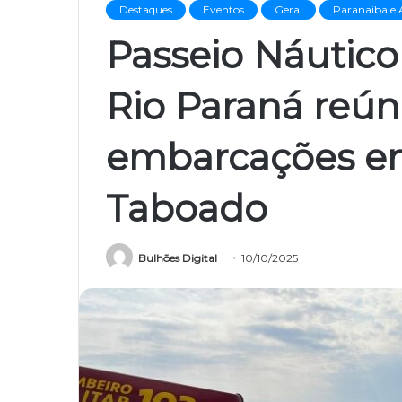
Destaques
Eventos
Geral
Paranaiba e 
Passeio Náutico
Rio Paraná reú
embarcações e
Taboado
Bulhões Digital
10/10/2025