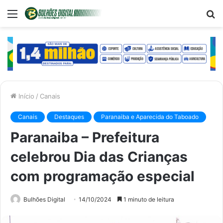
Menu
P
p
Início
/
Canais
Canais
Destaques
Paranaiba e Aparecida do Taboado
Paranaiba – Prefeitura
celebrou Dia das Crianças
com programação especial
Bulhões Digital
14/10/2024
1 minuto de leitura