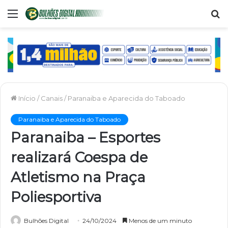
Menu
P
p
Início
/
Canais
/
Paranaiba e Aparecida do Taboado
Paranaiba e Aparecida do Taboado
Paranaiba – Esportes
realizará Coespa de
Atletismo na Praça
Poliesportiva
Bulhões Digital
24/10/2024
Menos de um minuto