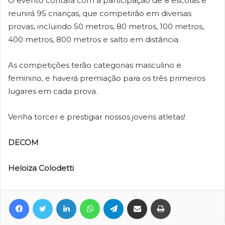
O evento contará com a participação de 8 escolas e
reunirá 95 crianças, que competirão em diversas
provas, incluindo 50 metros, 80 metros, 100 metros,
400 metros, 800 metros e salto em distância.
As competições terão categorias masculino e
feminino, e haverá premiação para os três primeiros
lugares em cada prova.
Venha torcer e prestigiar nossos jovens atletas!
DECOM
Heloiza Colodetti
Facebook
Twitter
Linkedin
WhatsApp
Telegram
Compartilhar via e-mail
Imprimir