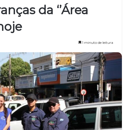
anças da ‘’Área
hoje
1 minuto de leitura