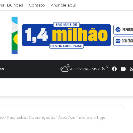
ail Bulhões
Contato
Anuncie aqui
℃
Faceb
Yo
16
es
Alcinópolis - MS /
do
/
Paranaiba : Cobranças da ‘’Área Azul’’ iniciaram hoje