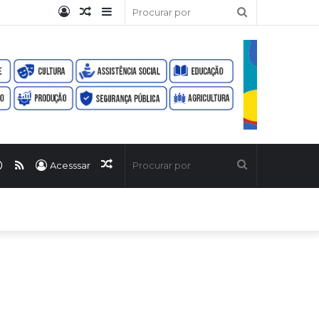
Entrar
Artigo
Barra
Procurar
aleatório
Lateral
por
ook
uTube
WhatsApp
RSS
Artigo
Procurar
Acesssar
aleatório
por