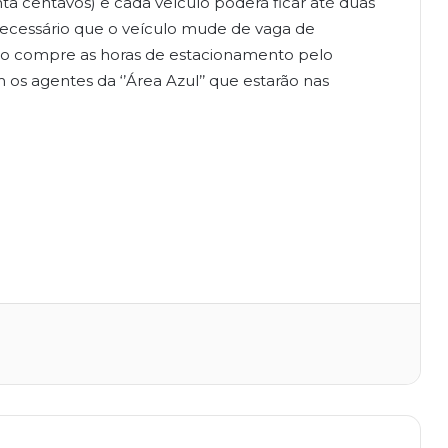
nta centavos) e cada veículo poderá ficar até duas
necessário que o veículo mude de vaga de
ão compre as horas de estacionamento pelo
os agentes da ‘’Área Azul’’ que estarão nas