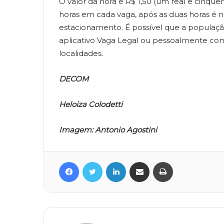
O valor da hora é R$ 1,50 (um real e cinque
horas em cada vaga, após as duas horas é 
estacionamento. É possível que a populaç
aplicativo Vaga Legal ou pessoalmente com 
localidades.
DECOM
Heloiza Colodetti
Imagem: Antonio Agostini
Facebook
Twitter
Linkedin
Compartilhar via e-mail
Imprimir