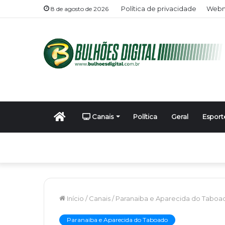
Política de privacidade
Webm
8 de agosto de 2026
Início
Canais
Política
Geral
Esport
Início
/
Canais
/
Paranaiba e Aparecida do Taboa
Paranaiba e Aparecida do Taboado