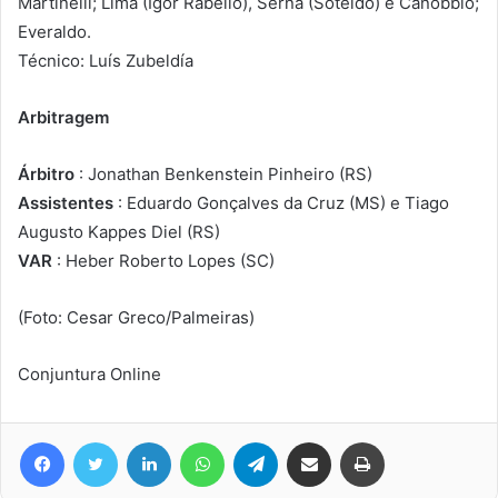
Martinelli; Lima (Igor Rabello), Serna (Soteldo) e Canobbio;
Everaldo.
Técnico: Luís Zubeldía
Arbitragem
Árbitro
: Jonathan Benkenstein Pinheiro (RS)
Assistentes
: Eduardo Gonçalves da Cruz (MS) e Tiago
Augusto Kappes Diel (RS)
VAR
: Heber Roberto Lopes (SC)
(Foto: Cesar Greco/Palmeiras)
Conjuntura Online
Facebook
Twitter
Linkedin
WhatsApp
Telegram
Compartilhar via e-mail
Imprimir