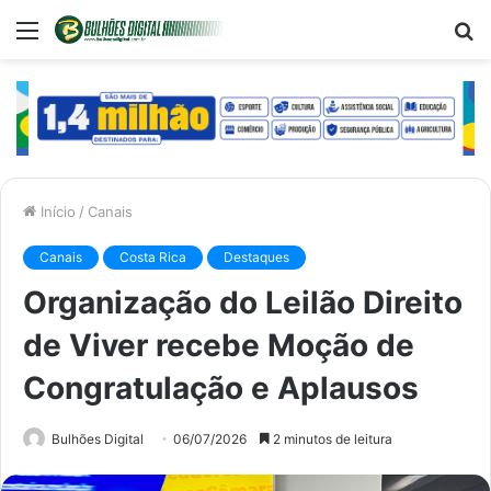
Menu
P
p
Início
/
Canais
Canais
Costa Rica
Destaques
Organização do Leilão Direito
de Viver recebe Moção de
Congratulação e Aplausos
Bulhões Digital
06/07/2026
2 minutos de leitura