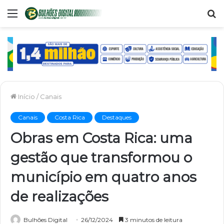
Menu
P
p
Início
/
Canais
Canais
Costa Rica
Destaques
Obras em Costa Rica: uma
gestão que transformou o
município em quatro anos
de realizações
Bulhões Digital
26/12/2024
3 minutos de leitura