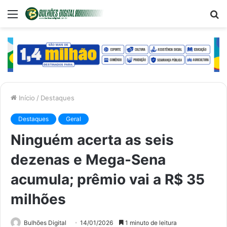
Menu
P
p
Início
/
Destaques
Destaques
Geral
Ninguém acerta as seis
dezenas e Mega-Sena
acumula; prêmio vai a R$ 35
milhões
Bulhões Digital
14/01/2026
1 minuto de leitura