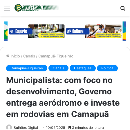
Menu
P
p
Início
/
Canais
/
Camapuã-Figueirão
Camapuã-Figueirão
Canais
Destaques
Política
Municipalista: com foco no
desenvolvimento, Governo
entrega aeródromo e investe
em rodovias em Camapuã
Bulhões Digital
10/05/2025
3 minutos de leitura