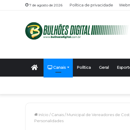
Política de privacidade
Webma
7 de agosto de 2026
Início
Canais
Política
Geral
Esport
Início
/
Canais
/
Municipal de Vereadores de Cost
Personalidades