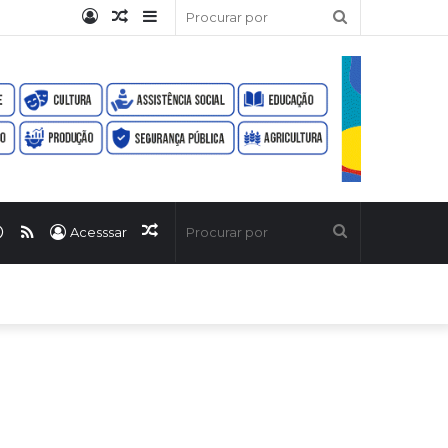
Entrar
Artigo
Barra
Procurar
aleatório
Lateral
por
ook
uTube
WhatsApp
RSS
Artigo
Procurar
Acesssar
aleatório
por