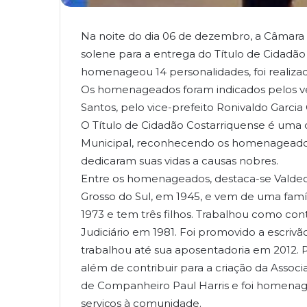
Na noite do dia 06 de dezembro, a Câmara 
solene para a entrega do Título de Cidadão
homenageou 14 personalidades, foi realizad
Os homenageados foram indicados pelos ver
Santos, pelo vice-prefeito Ronivaldo Garci
O Título de Cidadão Costarriquense é uma d
Municipal, reconhecendo os homenageados
dedicaram suas vidas a causas nobres.
Entre os homenageados, destaca-se Valdeci
Grosso do Sul, em 1945, e vem de uma fam
1973 e tem três filhos. Trabalhou como cont
Judiciário em 1981. Foi promovido a escrivão
trabalhou até sua aposentadoria em 2012. 
além de contribuir para a criação da Associ
de Companheiro Paul Harris e foi homenag
serviços à comunidade.