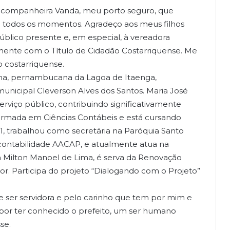
 companheira Vanda, meu porto seguro, que
 todos os momentos. Agradeço aos meus filhos
úblico presente e, em especial, à vereadora
amente com o Título de Cidadão Costarriquense. Me
 costarriquense.
ima, pernambucana da Lagoa de Itaenga,
 municipal Cleverson Alves dos Santos. Maria José
rviço público, contribuindo significativamente
ormada em Ciências Contábeis e está cursando
1, trabalhou como secretária na Paróquia Santo
 contabilidade AACAP, e atualmente atua na
om Milton Manoel de Lima, é serva da Renovação
or. Participa do projeto “Dialogando com o Projeto”
e ser servidora e pelo carinho que tem por mim e
por ter conhecido o prefeito, um ser humano
se.