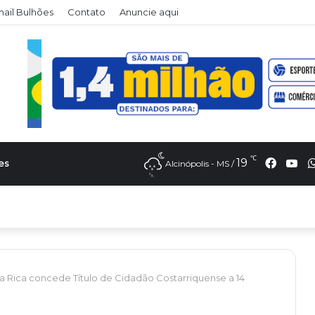
il Bulhões
Contato
Anuncie aqui
℃
Faceb
Yo
19
es
Alcinópolis - MS /
a Rica concede Título de Cidadão Costarriquense a 14