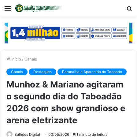
Menu
P
p
Início
/
Canais
Canais
Destaques
Paranaiba e Aparecida do Taboado
Munhoz & Mariano agitaram
o segundo dia do Taboadão
2026 com show grandioso e
arena eletrizante
Bulhões Digital
03/05/2026
1 minuto de leitura