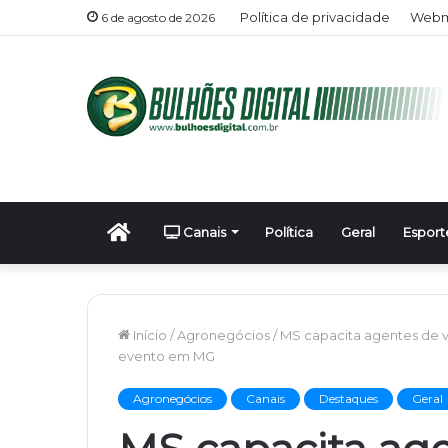
Política de privacidade
Webma
6 de agosto de 2026
Início
Canais
Política
Geral
Esport
Início
/
Agronegócios
/
MS capacita agentes de vi
evento em MG
Agronegócios
Canais
Destaques
Geral