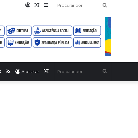
Entrar
Artigo
Barra
Procurar
aleatório
Lateral
por
ook
uTube
WhatsApp
RSS
Artigo
Procurar
Acesssar
aleatório
por