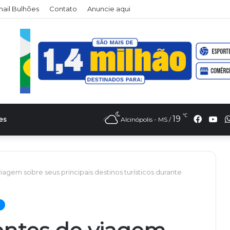
il Bulhões
Contato
Anuncie aqui
℃
Faceb
Yo
19
es
Alcinópolis - MS /
agem sobre seus principais destinos turísticos durante