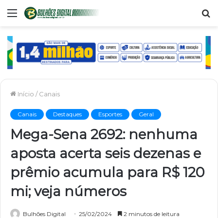
Menu
P
p
Início
/
Canais
Canais
Destaques
Esportes
Geral
Mega-Sena 2692: nenhuma
aposta acerta seis dezenas e
prêmio acumula para R$ 120
mi; veja números
Bulhões Digital
25/02/2024
2 minutos de leitura