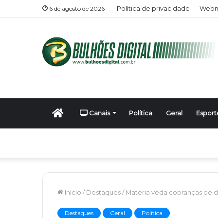
Política de privacidade
Webma
6 de agosto de 2026
Início
Canais
Política
Geral
Esport
Início
/
Destaques
/
Matéria veda cobranças de dí
Destaques
Geral
Política