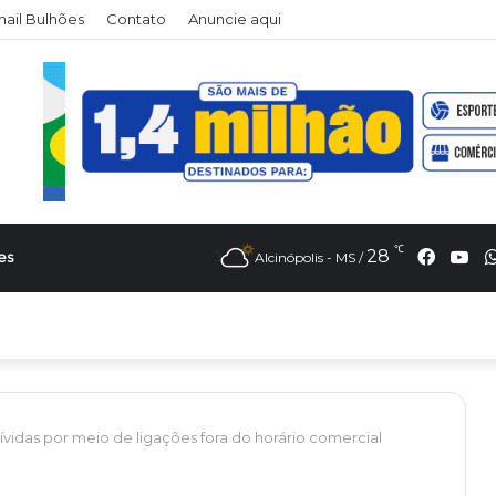
il Bulhões
Contato
Anuncie aqui
℃
Faceb
Yo
28
es
Alcinópolis - MS /
vidas por meio de ligações fora do horário comercial