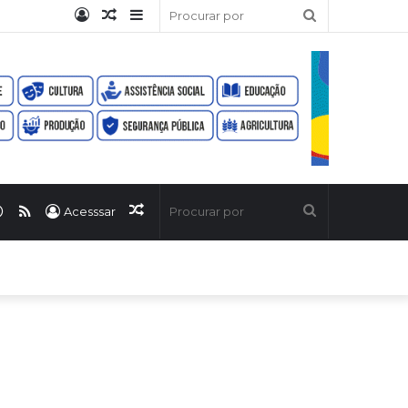
Entrar
Artigo
Barra
Procurar
aleatório
Lateral
por
ook
uTube
WhatsApp
RSS
Artigo
Procurar
Acesssar
aleatório
por