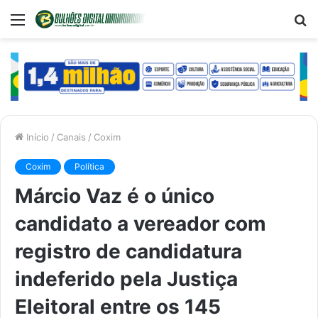
Menu
P
p
Início
/
Canais
/
Coxim
Coxim
Política
Márcio Vaz é o único
candidato a vereador com
registro de candidatura
indeferido pela Justiça
Eleitoral entre os 145