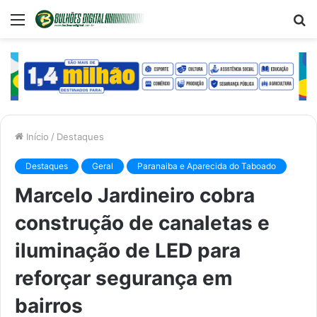
Menu
P
p
Início
/
Destaques
Destaques
Geral
Paranaiba e Aparecida do Taboado
Marcelo Jardineiro cobra
construção de canaletas e
iluminação de LED para
reforçar segurança em
bairros