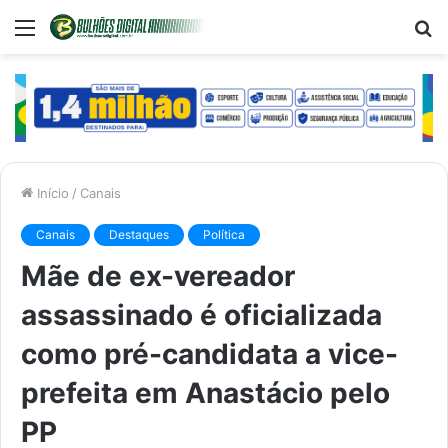
Menu
P
p
Início
/
Canais
Canais
Destaques
Política
Mãe de ex-vereador
assassinado é oficializada
como pré-candidata a vice-
prefeita em Anastácio pelo
PP