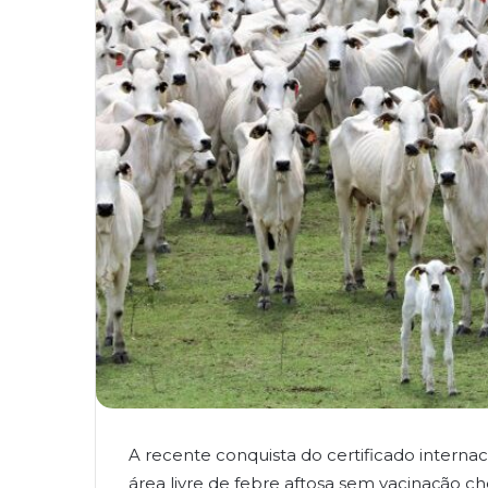
A recente conquista do certificado intern
área livre de febre aftosa sem vacinação 