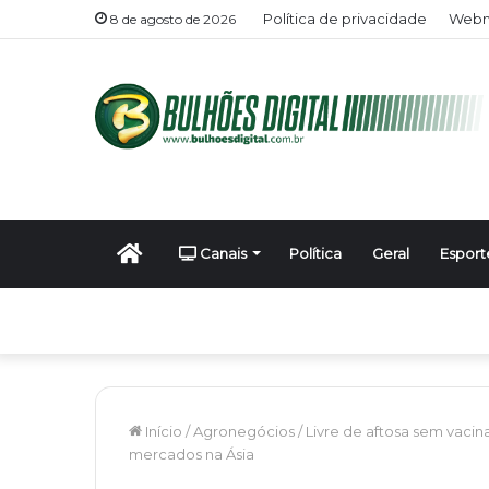
Política de privacidade
Webm
8 de agosto de 2026
Início
Canais
Política
Geral
Esport
Início
/
Agronegócios
/
Livre de aftosa sem vacin
mercados na Ásia