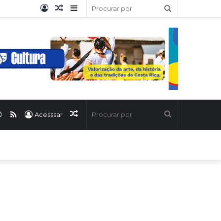
Entrar
Artigo
Barra
Procurar
aleatório
Lateral
por
ook
uTube
WhatsApp
RSS
Artigo
Procurar
Acesssar
aleatório
por