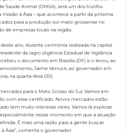
de Saúde Animal (OMSA), será um dos trunfos
 missão à Ásia – que acontece a partir da próxima
cados para a produção sul-mato-grossense no
ção de empresas locais na região.
deste ano, durante cerimônia realizada na capital
residente da Iagro (Agência Estadual de Vigilância
 recebeu o documento em Brasília (DF) e o levou, ao
senvolvimento, Jaime Verruck, ao governador em
a, na quarta-feira (30).
bre mercados para o Mato Grosso do Sul. Vamos em
ção com esse certificado. Novos mercados estão
stado tem muito interesse neles. Vamos lá explorar
, especialmente nesse momento em que a situação
efinida. É mais uma razão para a gente buscar
 à Ásia”, comenta o governador.