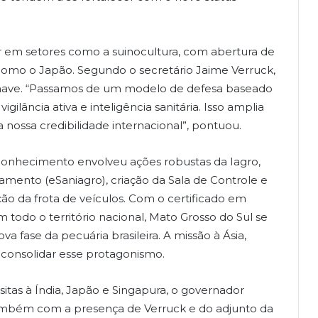
r em setores como a suinocultura, com abertura de
 como o Japão. Segundo o secretário Jaime Verruck,
have. “Passamos de um modelo de defesa baseado
lância ativa e inteligência sanitária. Isso amplia
a nossa credibilidade internacional”, pontuou.
conhecimento envolveu ações robustas da Iagro,
mento (eSaniagro), criação da Sala de Controle e
ção da frota de veículos. Com o certificado em
m todo o território nacional, Mato Grosso do Sul se
 fase da pecuária brasileira. A missão à Ásia,
 consolidar esse protagonismo.
isitas à Índia, Japão e Singapura, o governador
também com a presença de Verruck e do adjunto da