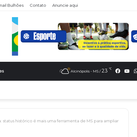
ail Bulhões
Contato
Anuncie aqui
℃
Faceb
Yo
23
es
Alcinópolis - MS /
a: status histórico é mais uma ferramenta de MS para ampliar