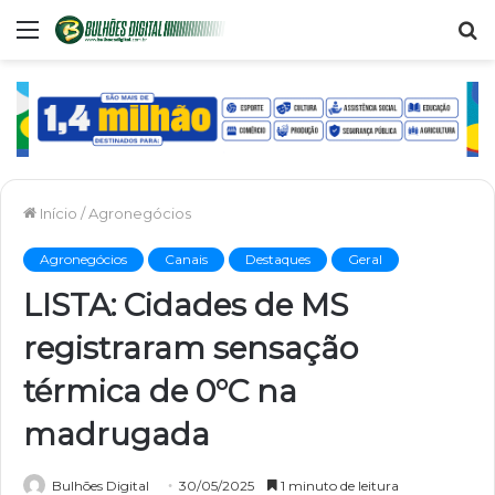
Menu
P
p
Início
/
Agronegócios
Agronegócios
Canais
Destaques
Geral
LISTA: Cidades de MS
registraram sensação
térmica de 0°C na
madrugada
Bulhões Digital
30/05/2025
1 minuto de leitura