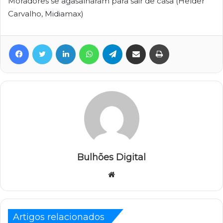
Moradores se agasalharam para sair de casa (Helder
Carvalho, Midiamax)
Facebook
Twitter
Linkedin
WhatsApp
Telegram
Compartilhar via e-mail
Imprimir
Bulhões Digital
Website
Artigos relacionados